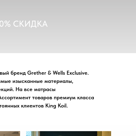
10% СКИДКА
ый бренд Grether & Wells Exclusive.
самые изысканные материалы,
екций. На все матрасы
 Ассортимент товаров премиум класса
оянных клиентов King Koil.