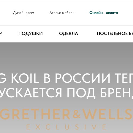
Дизайнерам
Ателье мебели
Онлайн - оплата
Р
ПОДУШКИ
ОДЕЯЛА
ПОСТЕЛЬНОЕ Б
G KOIL В РОССИИ ТЕ
ДИЗАЙНЕР
УСКАЕТСЯ ПОД БРЕ