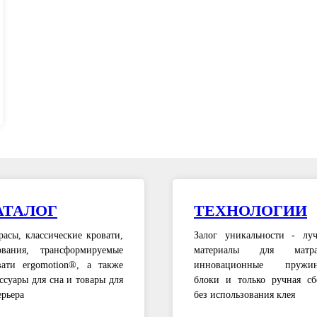
АТАЛОГ
ТЕХНОЛОГИИ
расы, классические кровати,
Залог уникальности - лу
ования, трансформируемые
материалы для матрас
вати ergomotion®, а также
инновационные пружин
ссуары для сна и товары для
блоки и только ручная сб
ерьера
без использования клея